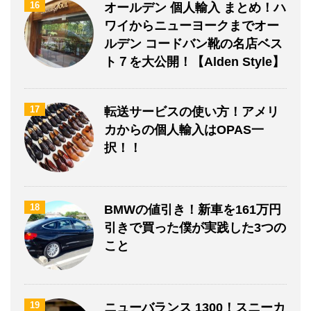
16
オールデン 個人輸入 まとめ！ハ
ワイからニューヨークまでオー
ルデン コードバン靴の名店ベス
ト７を大公開！【Alden Style】
17
転送サービスの使い方！アメリ
カからの個人輸入はOPAS一
択！！
18
BMWの値引き！新車を161万円
引きで買った僕が実践した3つの
こと
19
ニューバランス 1300！スニーカ