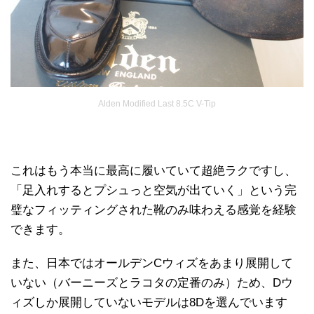
Alden Modified Last 8.5C V-Tip
これはもう本当に最高に履いていて超絶ラクですし、
「足入れするとプシュっと空気が出ていく」という完
璧なフィッティングされた靴のみ味わえる感覚を経験
できます。
また、日本ではオールデンCウィズをあまり展開して
いない（バーニーズとラコタの定番のみ）ため、Dウ
ィズしか展開していないモデルは8Dを選んでいます