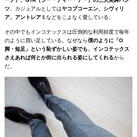
ーノ）、GTA（ジー・ティー・アー）の三大美脚パン
ツ
。カジュアルとしては
ヤコブコーエン、シヴィリ
ア、アントレアミ
などをこよなく愛している。
その中でもインコテックスは圧倒的な利用頻度で毎年
のように買い足している。なぜなら
僕のように「O
脚・短足」という恥ずかしい姿でも、インコテックス
さえあれば何とか街に出られる姿にしてくれる
から
だ。