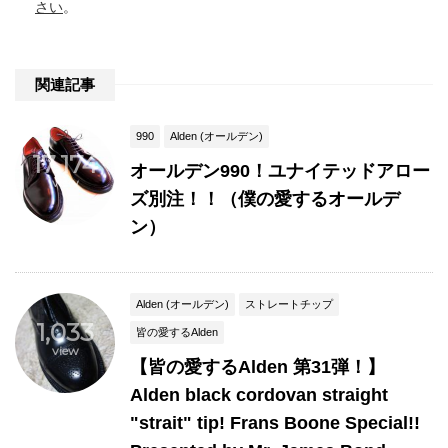
さい
。
関連記事
990
Alden (オールデン)
17,174
オールデン990！ユナイテッドアロー
view
ズ別注！！（僕の愛するオールデ
ン）
Alden (オールデン)
ストレートチップ
1,033
皆の愛するAlden
view
【皆の愛するAlden 第31弾！】
Alden black cordovan straight
"strait" tip! Frans Boone Special!!