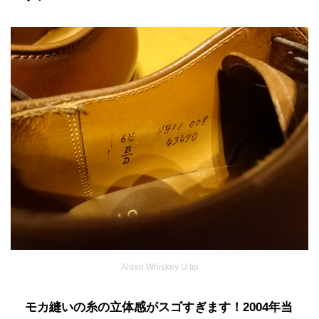
Alden Whiskey U tip
モカ縫いの糸の立体感がスゴすぎます！2004年当