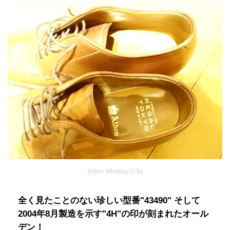
Alden Whiskey U tip
全く見たことのない珍しい型番"43490" そして
2004年8月製造を示す"4H"の印が刻まれたオール
デン！