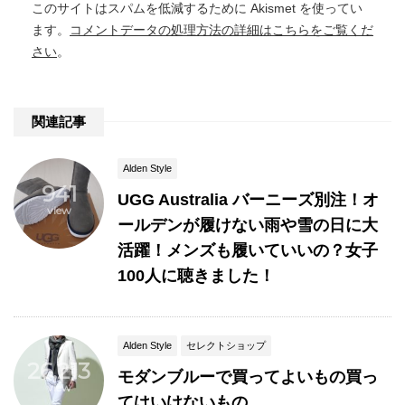
このサイトはスパムを低減するために Akismet を使ってい
ます。
コメントデータの処理方法の詳細はこちらをご覧くだ
さい
。
関連記事
Alden Style
941
UGG Australia バーニーズ別注！オ
view
ールデンが履けない雨や雪の日に大
活躍！メンズも履いていいの？女子
100人に聴きました！
Alden Style
セレクトショップ
26,213
モダンブルーで買ってよいもの買っ
view
てはいけないもの