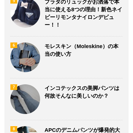
5
プラダのリュックがお洒落で本
当に使える8つの理由！新色ネイ
ビーリモンタナイロンデビュ
ー！！
6
モレスキン（Moleskine）の本
当の使い方
7
インコテックスの美脚パンツは
何故そんなに美しいのか？
8
APCのデニムパンツが爆発的大