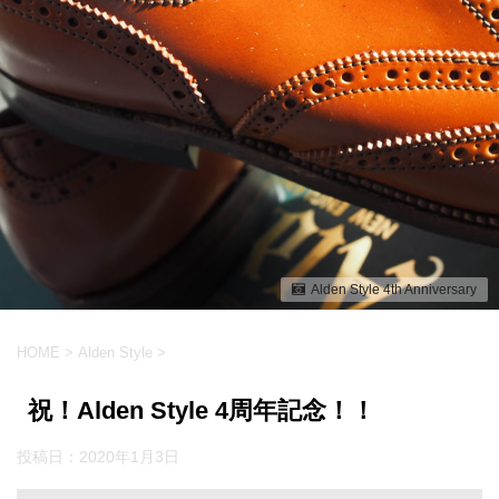
Alden Style 4th Anniversary
HOME
>
Alden Style
>
祝！Alden Style 4周年記念！！
投稿日：
2020年1月3日