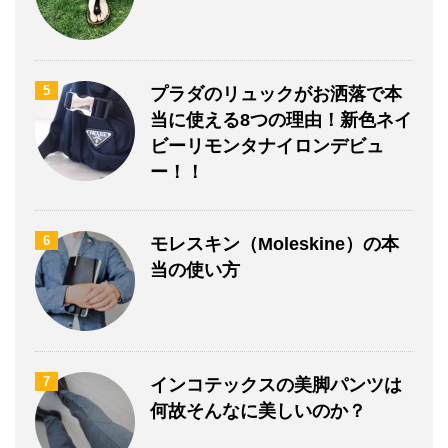
5
プラダのリュックがお洒落で本
当に使える8つの理由！新色ネイ
ビーリモンタナイロンデビュ
ー！！
6
モレスキン（Moleskine）の本
当の使い方
7
インコテックスの美脚パンツは
何故そんなに美しいのか？