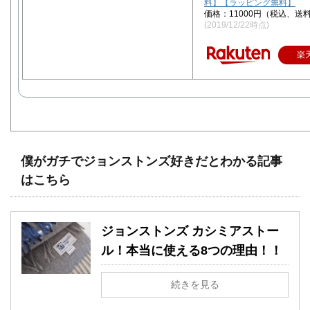
料】【ラッピング無料】
価格：11000円（税込、送料
(2019/12/22時点)
楽
僕がガチでジョンストンズ好きだとわかる記事
はこちら
ジョンストンズ カシミアストー
ル！本当に使える8つの理由！！
続きを見る