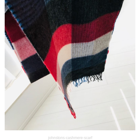
johnstons-cashmere-scarf