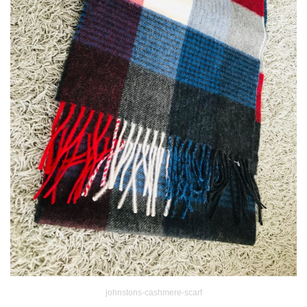
johnstons-cashmere-scarf