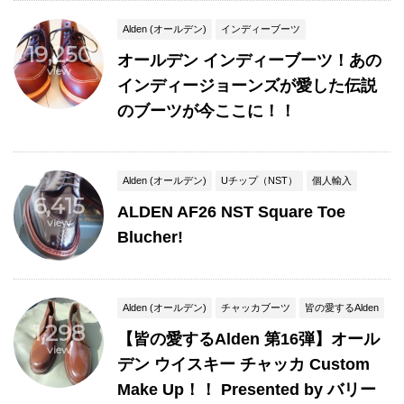
Alden (オールデン)
インディーブーツ
19,250
オールデン インディーブーツ！あの
view
インディージョーンズが愛した伝説
のブーツが今ここに！！
Alden (オールデン)
Uチップ（NST）
個人輸入
6,415
ALDEN AF26 NST Square Toe
view
Blucher!
Alden (オールデン)
チャッカブーツ
皆の愛するAlden
1,298
【皆の愛するAlden 第16弾】オール
view
デン ウイスキー チャッカ Custom
Make Up！！ Presented by バリー