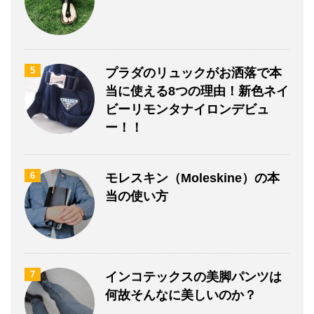
5
プラダのリュックがお洒落で本
当に使える8つの理由！新色ネイ
ビーリモンタナイロンデビュ
ー！！
6
モレスキン（Moleskine）の本
当の使い方
7
インコテックスの美脚パンツは
何故そんなに美しいのか？