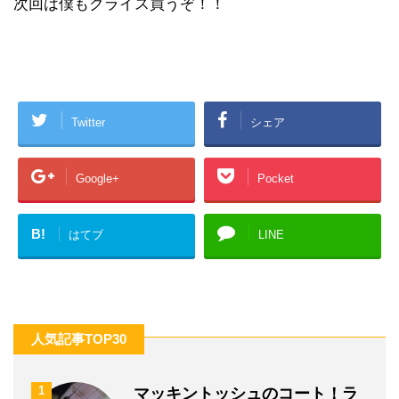
次回は僕もクライス買うぞ！！
Twitter
シェア
Google+
Pocket
B!
はてブ
LINE
人気記事TOP30
1
マッキントッシュのコート！ラ