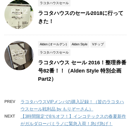
ラコタハウスセール
8,212
ラコタハウスのセール2018に行って
view
きた！
Alden (オールデン)
Alden Style
Vチップ
5,157
ラコタハウスセール
view
ラコタハウス セール 2016！整理券番
号82番！！（Alden Style 特別企画
Part2）
PREV
ラコタハウスVIPメンバの購入記録！（皆のラコタハ
ウスセール戦利品 by もりぞーさん）
NEXT
【3時間限定で8％オフ！】インコテックスの春夏新作
がガルダローバミラノに緊急入荷！急げ急げ！