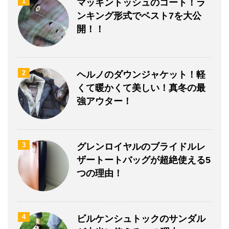
1
マッキントッシュのコート！ラ
ンキング形式でベスト7を大公
開！！
2
ヘルノのダウンジャケット！軽
くて暖かくて美しい！真冬の最
強アウター！
3
グレンロイヤルのブライドルレ
ザートートバッグが超絶使える5
つの理由！
4
ビルケンシュトックのサンダル