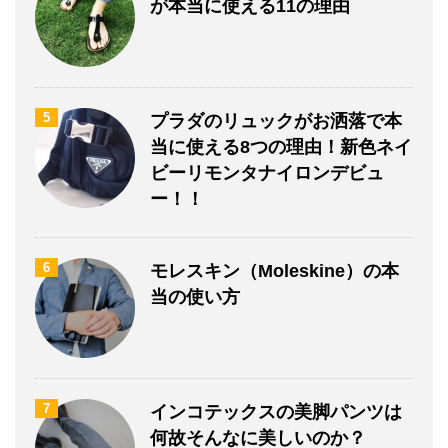
が本当に使える11の理由
5
プラダのリュックがお洒落で本
当に使える8つの理由！新色ネイ
ビーリモンタナイロンデビュ
ー！！
6
モレスキン（Moleskine）の本
当の使い方
7
インコテックスの美脚パンツは
何故そんなに美しいのか？