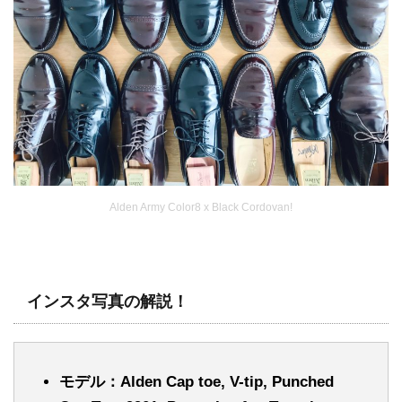
Alden Army Color8 x Black Cordovan!
インスタ写真の解説！
モデル：Alden Cap toe, V-tip, Punched