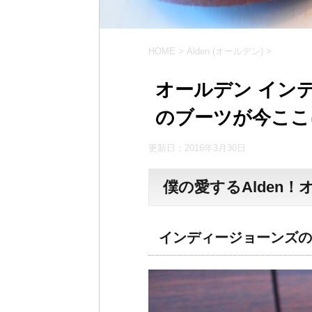
HOME
>
Alden (オールデン)
>
オールデン イン
のブーツが今ここ
更新日：
2016年3月30日
僕の愛するAlden
インディージョーンズの