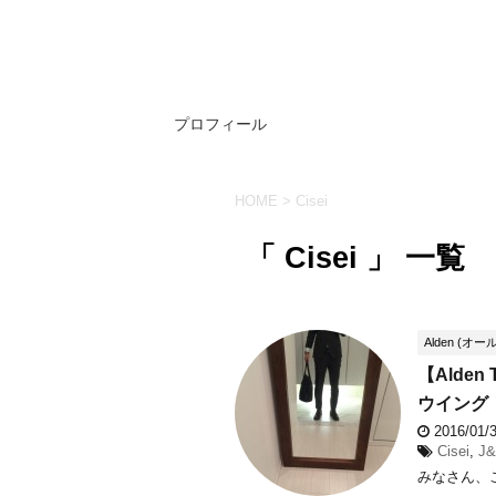
プロフィール
HOME
>
Cisei
「 Cisei 」 一覧
Alden (オー
【Alde
ウイング
2016/01
Cisei
,
J&
みなさん、