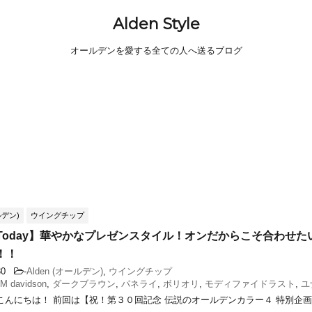
Alden Style
オールデンを愛する全ての人へ送るブログ
ルデン)
ウイングチップ
n Today】華やかなプレゼンスタイル！オンだからこそ合わせ
！！
/30
-
Alden (オールデン)
,
ウイングチップ
M davidson
,
ダークブラウン
,
パネライ
,
ボリオリ
,
モディファイドラスト
,
ユ
こんにちは！ 前回は【祝！第３０回記念 伝説のオールデンカラー４ 特別企