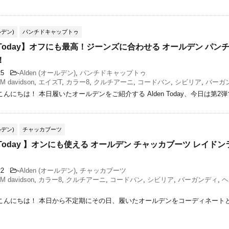
ルデン)
パンチドキャップトゥ
n Today】オフにも最高！ジーンズに合わせる オールデン パ
！
/25
-
Alden (オールデン)
,
パンチドキャップトゥ
M davidson
,
エイズT
,
カラー8
,
クルチアーニ
,
コードバン
,
シビリア
,
バーガ
んにちは！ 本日履いたオールデンをご紹介する Alden Today、今日は第2弾で
ルデン)
チャッカブーツ
n Today 】オンにも使える オールデン チャッカブーツ レイドンラスト
/22
-
Alden (オールデン)
,
チャッカブーツ
M davidson
,
カラー8
,
クルチアーニ
,
コードバン
,
シビリア
,
バーガンディ
,
ヘ
こんにちは！ 本日から不定期にその日、履いたオールデンをコーディネート