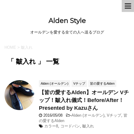
Alden Style
オールデンを愛する全ての人へ送るブログ
HOME
>
皺入れ
「 皺入れ 」 一覧
Alden (オールデン)
Vチップ
皆の愛するAlden
【皆の愛するAlden】オールデン Vチ
ップ！皺入れ儀式！Before/After！
Presented by Kazuさん
2016/05/08
-
Alden (オールデン)
,
Vチップ
,
皆
の愛するAlden
カラー8
,
コードバン
,
皺入れ